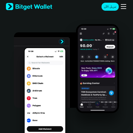
English
تنزيل الآن
日本語
Tiếng Việt
Русский
Español (Latinoamérica)
Türkçe
Italiano
Français
Deutsch
简体中文
繁體中文
Português (Portugal)
Bahasa Indonesia
ภาษาไทย
हिन्दी
বাংলা
Español
Português (Brasil)
Español (Argentina)