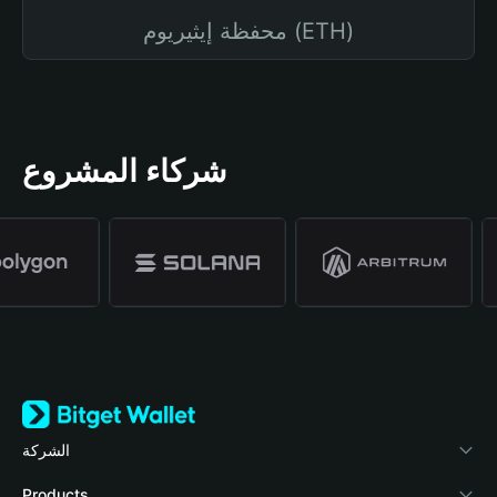
محفظة إيثيريوم (ETH)
شركاء المشروع
الشركة
نبذة عن محفظة Bitget
Products