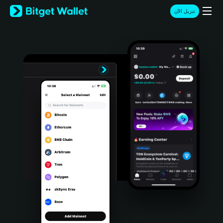
English
تنزيل الآن
日本語
Tiếng Việt
Русский
Español (Latinoamérica)
Türkçe
Italiano
Français
Deutsch
简体中文
繁體中文
Português (Portugal)
Bahasa Indonesia
ภาษาไทย
हिन्दी
বাংলা
Español
Português (Brasil)
Español (Argentina)