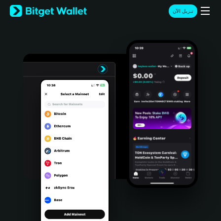
English
تنزيل الآن
日本語
Tiếng Việt
Русский
Español (Latinoamérica)
Türkçe
Italiano
Français
Deutsch
简体中文
繁體中文
Português (Portugal)
Bahasa Indonesia
ภาษาไทย
हिन्दी
বাংলা
Español
Português (Brasil)
Español (Argentina)