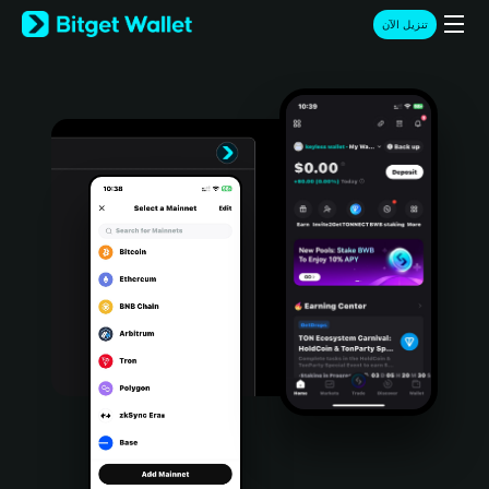
English
تنزيل الآن
日本語
Tiếng Việt
Русский
Español (Latinoamérica)
Türkçe
Italiano
Français
Deutsch
简体中文
繁體中文
Português (Portugal)
Bahasa Indonesia
ภาษาไทย
हिन्दी
বাংলা
Español
Português (Brasil)
Español (Argentina)