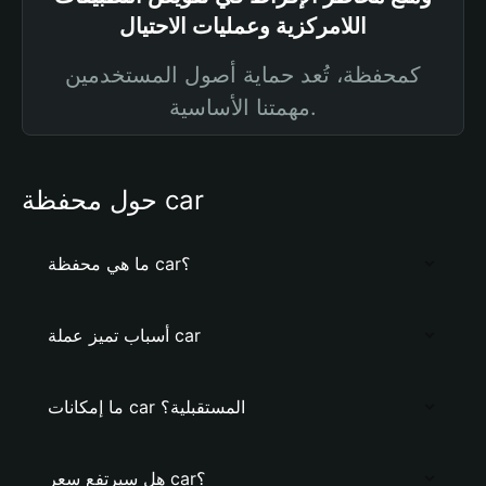
اللامركزية وعمليات الاحتيال
كمحفظة، تُعد حماية أصول المستخدمين
مهمتنا الأساسية.
حول محفظة car
ما هي محفظة car؟
أسباب تميز عملة car
ما إمكانات car المستقبلية؟
هل سيرتفع سعر car؟