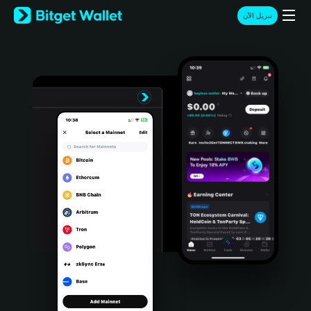
English
تنزيل الآن
日本語
Tiếng Việt
Русский
Español (Latinoamérica)
Türkçe
Italiano
Français
Deutsch
简体中文
繁體中文
Português (Portugal)
Bahasa Indonesia
ภาษาไทย
हिन्दी
বাংলা
Español
Português (Brasil)
Español (Argentina)