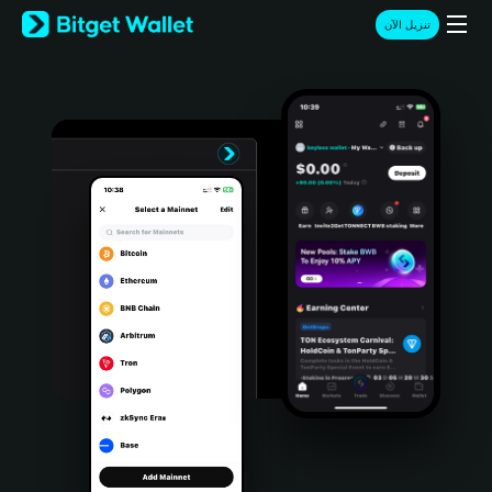
English
تنزيل الآن
日本語
Tiếng Việt
Русский
Español (Latinoamérica)
Türkçe
Italiano
Français
Deutsch
简体中文
繁體中文
Português (Portugal)
Bahasa Indonesia
ภาษาไทย
हिन्दी
বাংলা
Español
Português (Brasil)
Español (Argentina)