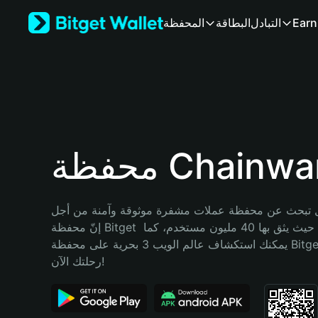
English
Earn
التبادل
البطاقة
المحفظة
日本語
Tiếng Việt
Русский
Español (Latinoamérica)
Türkçe
Italiano
Français
Deutsch
ظة Chainwars
简体中文
繁體中文
Português (Portugal)
تبحث عن محفظة عملات مشفرة موثوقة وآمنة من أجل Chainwars؟ 
Bahasa Indonesia
إنّ محفظة Bitget خيارك الأفضل. حيث يثق بها 40 مليون مستخدم، كما 
ภาษาไทย
يمكنك استكشاف عالم الويب 3 بحرية على محفظة Bitget Wallet. ابدأ 
हिन्दी
رحلتك الآن!
বাংলা
Español
Português (Brasil)
Español (Argentina)