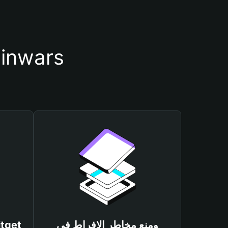
أسباب أهمية استخدام م
ومنع مخاطر الإفراط في