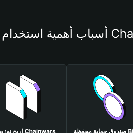
حفظة Chainwars
صندوق حماية محفظة Bitget
اربح توزيعات wars