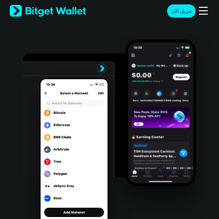
English
تنزيل الآن
日本語
Tiếng Việt
Русский
Español (Latinoamérica)
Türkçe
Italiano
Français
Deutsch
简体中文
繁體中文
Português (Portugal)
Bahasa Indonesia
ภาษาไทย
हिन्दी
বাংলা
Español
Português (Brasil)
Español (Argentina)