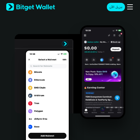
English
تنزيل الآن
日本語
Tiếng Việt
Русский
Español (Latinoamérica)
Türkçe
Italiano
Français
Deutsch
简体中文
繁體中文
Português (Portugal)
Bahasa Indonesia
ภาษาไทย
हिन्दी
বাংলা
Español
Português (Brasil)
Español (Argentina)