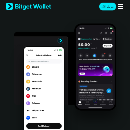
English
تنزيل الآن
日本語
Tiếng Việt
Русский
Español (Latinoamérica)
Türkçe
Italiano
Français
Deutsch
简体中文
繁體中文
Português (Portugal)
Bahasa Indonesia
ภาษาไทย
हिन्दी
বাংলা
Español
Português (Brasil)
Español (Argentina)