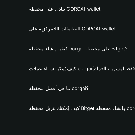
تبادل على محفظة CORGAI-wallet
التطبيقات اللامركزية على CORGAI-wallet
كيفية إنشاء محفظة corgai على محفظة Bitget؟
مكن شراء عملات corgai؟ (فقط لمشروع العملة)
ما هي أفضل محفظة corgai؟