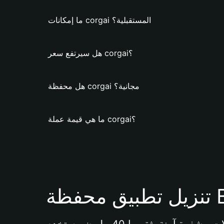
ما إمكانات corgai المستقبلية؟
هل سيرتفع سعر corgai؟
هل محفظة corgai مجانية؟
ما هي قيمة عملة corgai؟
Bi 