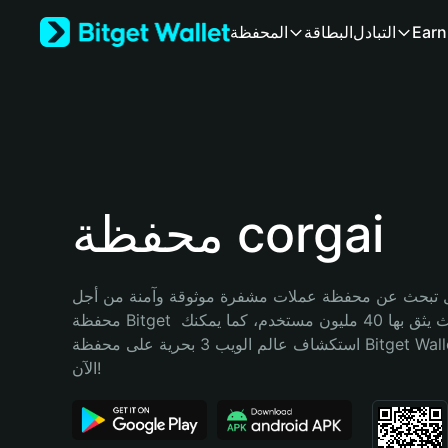
English
Earn
التبادل
البطاقة
المحفظة
日本語
Tiếng Việt
Русский
Español (Latinoamérica)
Türkçe
Italiano
Français
Deutsch
محفظة corgai
简体中文
繁體中文
Português (Portugal)
تبحث عن محفظة عملات مشفرة موثوقة وآمنة من أجل corgai؟ إنّ 
Bahasa Indonesia
محفظة Bitget خيارك الأفضل. حيث يثق بها 40 مليون مستخدم، كما يمكنك 
ภาษาไทย
استكشاف عالم الويب 3 بحرية على محفظة Bitget Wallet. ابدأ رحلتك 
हिन्दी
الآن!
বাংলা
Español
Português (Brasil)
Español (Argentina)