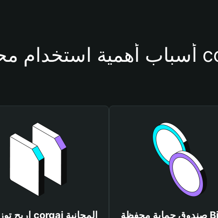
فظة corgai
صندوق حماية محفظة Bitget
اربح توزيعات corgai المجانية