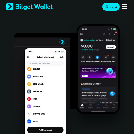
English
تنزيل الآن
日本語
Tiếng Việt
Русский
Español (Latinoamérica)
Türkçe
Italiano
Français
Deutsch
简体中文
繁體中文
Português (Portugal)
Bahasa Indonesia
ภาษาไทย
हिन्दी
বাংলা
Español
Português (Brasil)
Español (Argentina)