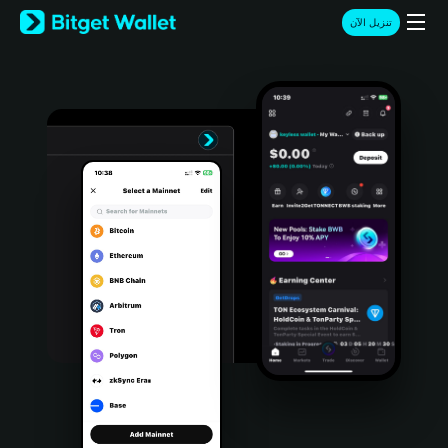
English
تنزيل الآن
日本語
Tiếng Việt
Русский
Español (Latinoamérica)
Türkçe
Italiano
Français
Deutsch
简体中文
繁體中文
Português (Portugal)
Bahasa Indonesia
ภาษาไทย
हिन्दी
বাংলা
Español
Português (Brasil)
Español (Argentina)