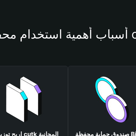
فظة cutk
صندوق حماية محفظة Bitget
اربح توزيعات cutk المجانية