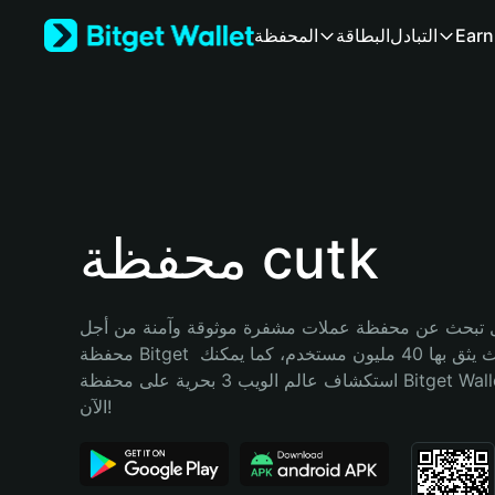
English
Earn
التبادل
البطاقة
المحفظة
日本語
Tiếng Việt
Русский
Español (Latinoamérica)
Türkçe
Italiano
Français
Deutsch
محفظة cutk
简体中文
繁體中文
Português (Portugal)
تبحث عن محفظة عملات مشفرة موثوقة وآمنة من أجل cutk؟ إنّ 
Bahasa Indonesia
محفظة Bitget خيارك الأفضل. حيث يثق بها 40 مليون مستخدم، كما يمكنك 
ภาษาไทย
استكشاف عالم الويب 3 بحرية على محفظة Bitget Wallet. ابدأ رحلتك 
हिन्दी
الآن!
বাংলা
Español
Português (Brasil)
Español (Argentina)