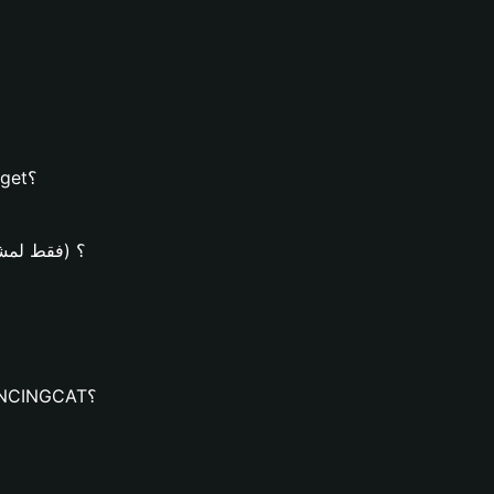
كيفية إنشاء محفظة DANCINGCAT على محفظة Bitget؟
كيف يُمكن شراء عملات NGCAT
كيف يُمكنك تنزيل محفظة Bitget وإنشاء محفظة DANCINGCAT؟