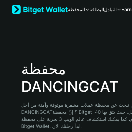
English
Earn
التبادل
البطاقة
المحفظة
日本語
Tiếng Việt
Русский
Español (Latinoamérica)
Türkçe
Italiano
Français
Deutsch
محفظة
简体中文
繁體中文
DANCINGCAT
Português (Portugal)
Bahasa Indonesia
ภาษาไทย
हिन्दी
 تبحث عن محفظة عملات مشفرة موثوقة وآمنة من أجل 
বাংলা
DANCINGCAT؟ إنّ محفظة Bitget خيارك الأفضل. حيث يثق بها 40 
Español
مليون مستخدم، كما يمكنك استكشاف عالم الويب 3 بحرية على محفظة 
Português (Brasil)
Bitget Wallet. ابدأ رحلتك الآن!
Español (Argentina)