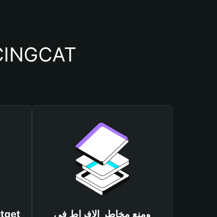
أسباب أهمية استخدام م
ومنع مخاطر الإفراط في