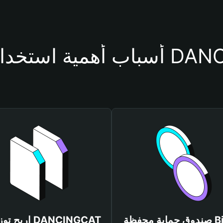
حفظة DANCINGCAT
صندوق حماية محفظة Bitget
اربح توزيعات T