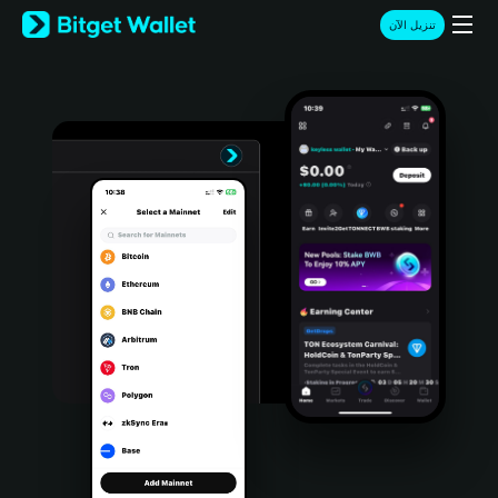
English
تنزيل الآن
日本語
Tiếng Việt
Русский
Español (Latinoamérica)
Türkçe
Italiano
Français
Deutsch
简体中文
繁體中文
Português (Portugal)
Bahasa Indonesia
ภาษาไทย
हिन्दी
বাংলা
Español
Português (Brasil)
Español (Argentina)