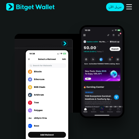
English
تنزيل الآن
日本語
Tiếng Việt
Русский
Español (Latinoamérica)
Türkçe
Italiano
Français
Deutsch
简体中文
繁體中文
Português (Portugal)
Bahasa Indonesia
ภาษาไทย
हिन्दी
বাংলা
Español
Português (Brasil)
Español (Argentina)