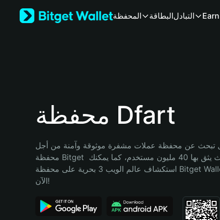
English
Earn
التبادل
البطاقة
المحفظة
日本語
Tiếng Việt
Русский
Español (Latinoamérica)
Türkçe
Italiano
Français
Deutsch
محفظة Dfart
简体中文
繁體中文
Português (Portugal)
تبحث عن محفظة عملات مشفرة موثوقة وآمنة من أجل Dfart؟ إنّ 
Bahasa Indonesia
محفظة Bitget خيارك الأفضل. حيث يثق بها 40 مليون مستخدم، كما يمكنك 
ภาษาไทย
استكشاف عالم الويب 3 بحرية على محفظة Bitget Wallet. ابدأ رحلتك 
हिन्दी
الآن!
বাংলা
Español
Português (Brasil)
Español (Argentina)