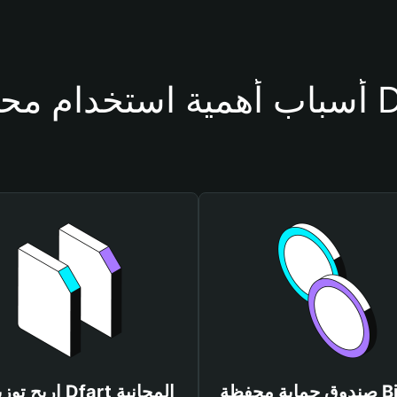
فظة Dfart
صندوق حماية محفظة Bitget
اربح توزيعات Dfart المجانية