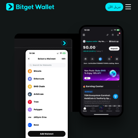
English
تنزيل الآن
日本語
Tiếng Việt
Русский
Español (Latinoamérica)
Türkçe
Italiano
Français
Deutsch
简体中文
繁體中文
Português (Portugal)
Bahasa Indonesia
ภาษาไทย
हिन्दी
বাংলা
Español
Português (Brasil)
Español (Argentina)