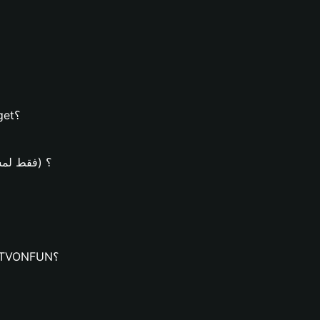
كيفية إنشاء محفظة DOTVONFUN على محفظة Bitget؟
كيف يُمكن شراء عملات UN
كيف يُمكنك تنزيل محفظة Bitget وإنشاء محفظة DOTVONFUN؟