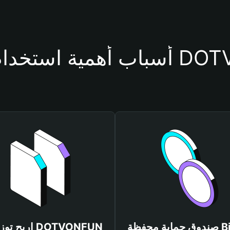
حفظة DOTVONFUN
صندوق حماية محفظة Bitget
اربح توزيعات N