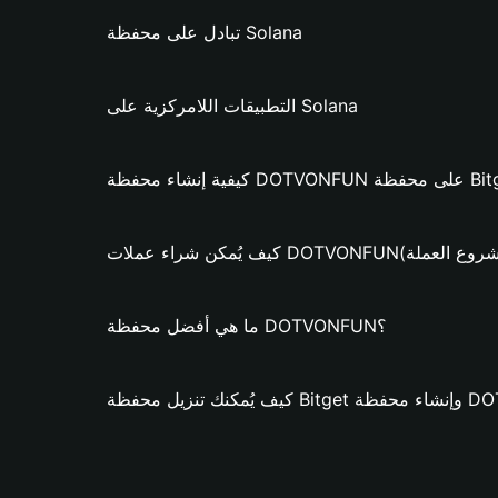
تبادل على محفظة Solana
التطبيقات اللامركزية على Solana
DOTVONF؟ (فقط لمشروع العملة)
ما هي أفضل محفظة DOTVONFUN؟