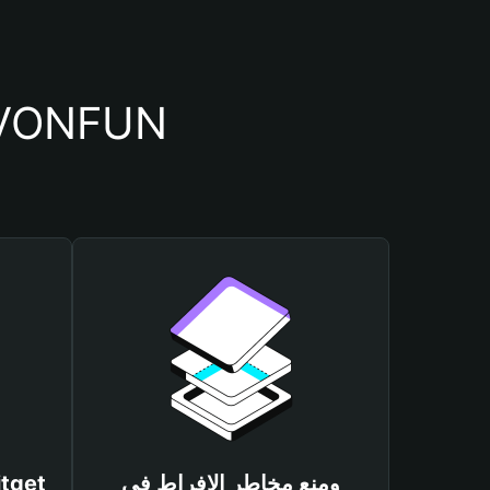
أسباب أهمية استخدام م
ومنع مخاطر الإفراط في