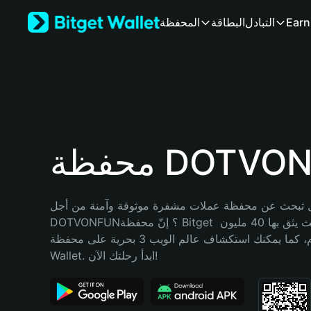
English
Earn
التبادل
البطاقة
المحفظة
日本語
Tiếng Việt
Русский
Español (Latinoamérica)
Türkçe
Italiano
Français
Deutsch
 DOTVONFUN
简体中文
繁體中文
Português (Portugal)
 تبحث عن محفظة عملات مشفرة موثوقة وآمنة من أجل 
Bahasa Indonesia
DOTVONFUN؟ إنّ محفظة Bitget خيارك الأفضل. حيث يثق بها 40 مليون 
ภาษาไทย
مستخدم، كما يمكنك استكشاف عالم الويب 3 بحرية على محفظة Bitget 
हिन्दी
Wallet. ابدأ رحلتك الآن!
বাংলা
Español
Português (Brasil)
Español (Argentina)