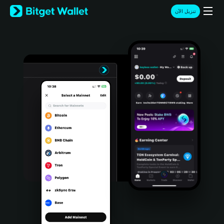
English
تنزيل الآن
日本語
Tiếng Việt
Русский
Español (Latinoamérica)
Türkçe
Italiano
Français
Deutsch
简体中文
繁體中文
Português (Portugal)
Bahasa Indonesia
ภาษาไทย
हिन्दी
বাংলা
Español
Português (Brasil)
Español (Argentina)