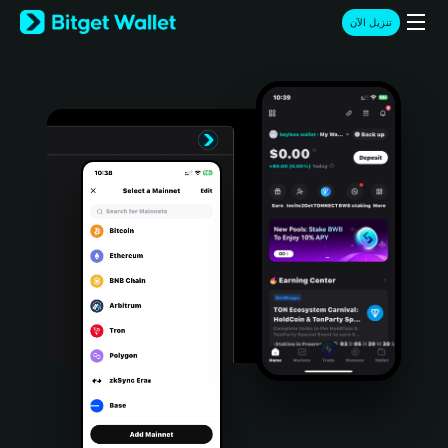
English
تنزيل الآن
日本語
Tiếng Việt
Русский
Español (Latinoamérica)
Türkçe
Italiano
Français
Deutsch
简体中文
繁體中文
Português (Portugal)
Bahasa Indonesia
ภาษาไทย
हिन्दी
বাংলা
Español
Português (Brasil)
Español (Argentina)