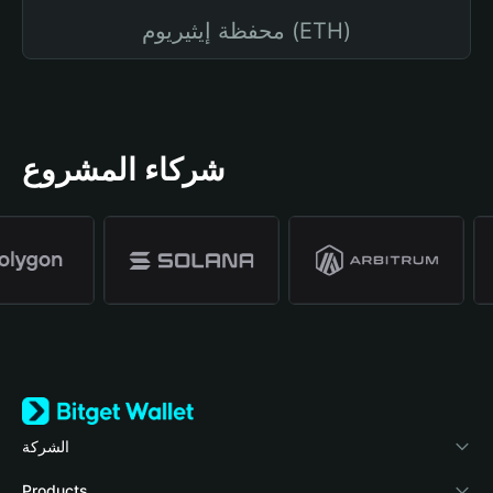
محفظة إيثيريوم (ETH)
شركاء المشروع
الشركة
نبذة عن محفظة Bitget
Products