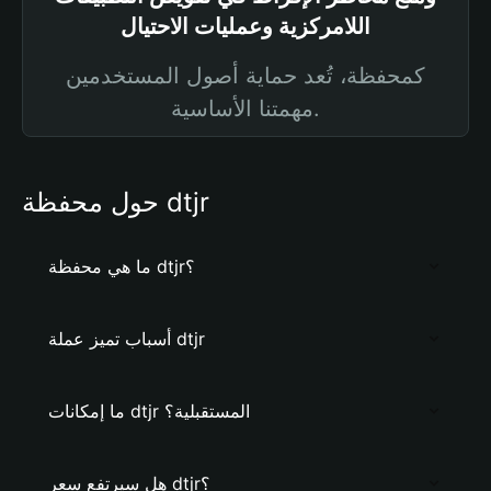
اللامركزية وعمليات الاحتيال
كمحفظة، تُعد حماية أصول المستخدمين
مهمتنا الأساسية.
حول محفظة dtjr
ما هي محفظة dtjr؟
أسباب تميز عملة dtjr
ما إمكانات dtjr المستقبلية؟
هل سيرتفع سعر dtjr؟