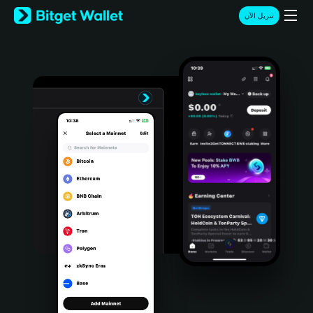
English
تنزيل الآن
日本語
Tiếng Việt
Русский
Español (Latinoamérica)
Türkçe
Italiano
Français
Deutsch
简体中文
繁體中文
Português (Portugal)
Bahasa Indonesia
ภาษาไทย
हिन्दी
বাংলা
Español
Português (Brasil)
Español (Argentina)