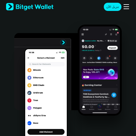
English
تنزيل الآن
日本語
Tiếng Việt
Русский
Español (Latinoamérica)
Türkçe
Italiano
Français
Deutsch
简体中文
繁體中文
Português (Portugal)
Bahasa Indonesia
ภาษาไทย
हिन्दी
বাংলা
Español
Português (Brasil)
Español (Argentina)