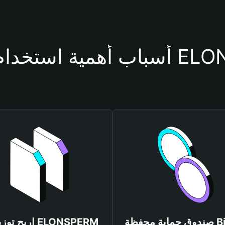
حفظة ELONSPERM
صندوق حماية محفظة Bitget
اربح توزيعات RM