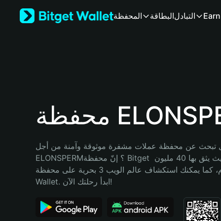
English
Earn
التبادل
البطاقة
المحفظة
日本語
Tiếng Việt
Русский
Español (Latinoamérica)
Türkçe
Italiano
Français
Deutsch
 ELONSPERM
简体中文
繁體中文
Português (Portugal)
 تبحث عن محفظة عملات مشفرة موثوقة وآمنة من أجل 
Bahasa Indonesia
ELONSPERM؟ إنّ محفظة Bitget خيارك الأفضل. حيث يثق بها 40 مليون 
ภาษาไทย
مستخدم، كما يمكنك استكشاف عالم الويب 3 بحرية على محفظة Bitget 
हिन्दी
Wallet. ابدأ رحلتك الآن!
বাংলা
Español
Português (Brasil)
Español (Argentina)