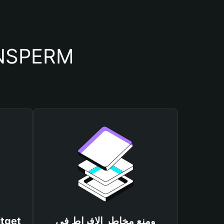
أسباب أهمية استخدام م
ومنع مخاطر الإفراط في