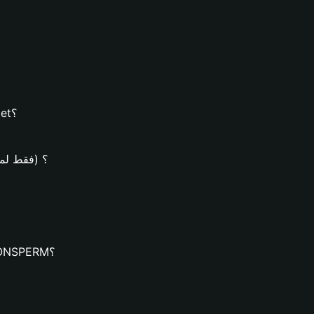
كيفية إنشاء محفظة ELONSPERM على محفظة Bitget؟
كيف يُمكن شراء عملات M
كيف يُمكنك تنزيل محفظة Bitget وإنشاء محفظة ELONSPERM؟