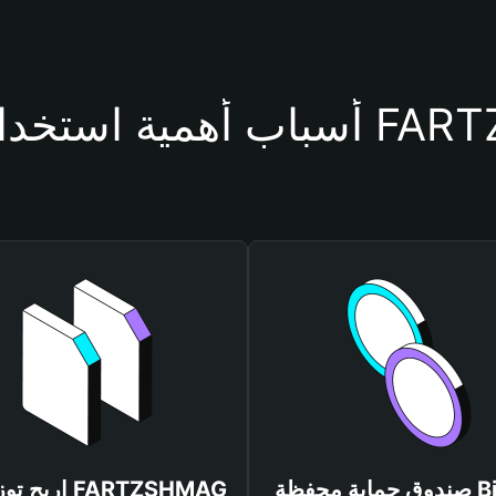
حفظة FARTZSHMAG
صندوق حماية محفظة Bitget
اربح توزيعات G