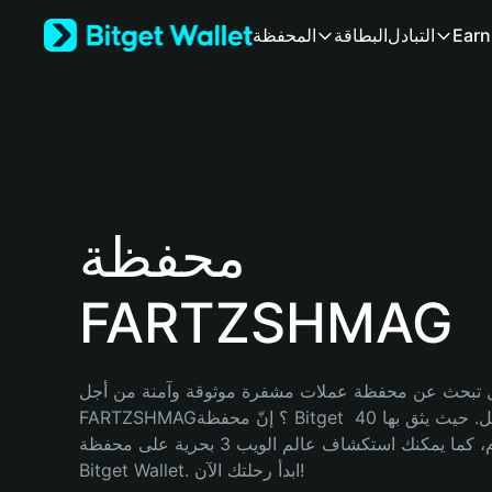
English
Earn
التبادل
البطاقة
المحفظة
日本語
Tiếng Việt
Русский
Español (Latinoamérica)
Türkçe
Italiano
Français
Deutsch
محفظة
简体中文
繁體中文
FARTZSHMAG
Português (Portugal)
Bahasa Indonesia
ภาษาไทย
हिन्दी
 تبحث عن محفظة عملات مشفرة موثوقة وآمنة من أجل 
বাংলা
FARTZSHMAG؟ إنّ محفظة Bitget خيارك الأفضل. حيث يثق بها 40 
Español
مليون مستخدم، كما يمكنك استكشاف عالم الويب 3 بحرية على محفظة 
Português (Brasil)
Bitget Wallet. ابدأ رحلتك الآن!
Español (Argentina)