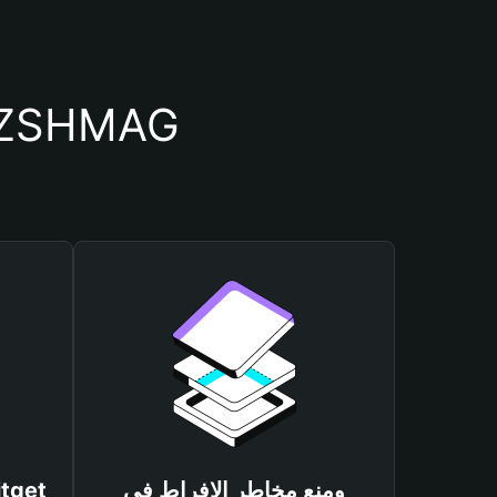
أسباب أهمية استخدام م
ومنع مخاطر الإفراط في