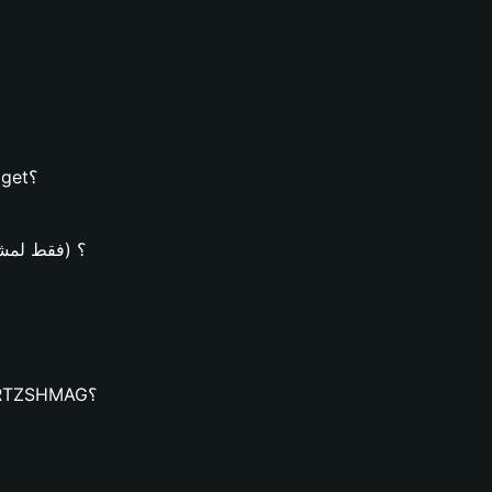
كيفية إنشاء محفظة FARTZSHMAG على محفظة Bitget؟
كيف يُمكن شراء عملات SHMAG
كيف يُمكنك تنزيل محفظة Bitget وإنشاء محفظة FARTZSHMAG؟