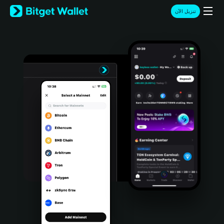
English
تنزيل الآن
日本語
Tiếng Việt
Русский
Español (Latinoamérica)
Türkçe
Italiano
Français
Deutsch
简体中文
繁體中文
Português (Portugal)
Bahasa Indonesia
ภาษาไทย
हिन्दी
বাংলা
Español
Português (Brasil)
Español (Argentina)