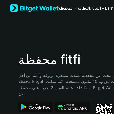
English
Earn
التبادل
البطاقة
المحفظة
日本語
Tiếng Việt
Русский
Español (Latinoamérica)
Türkçe
Italiano
Français
Deutsch
محفظة fitfi
简体中文
繁體中文
Português (Portugal)
تبحث عن محفظة عملات مشفرة موثوقة وآمنة من أجل fitfi؟ إنّ 
Bahasa Indonesia
محفظة Bitget خيارك الأفضل. حيث يثق بها 40 مليون مستخدم، كما يمكنك 
ภาษาไทย
استكشاف عالم الويب 3 بحرية على محفظة Bitget Wallet. ابدأ رحلتك 
हिन्दी
الآن!
বাংলা
Español
Português (Brasil)
Español (Argentina)