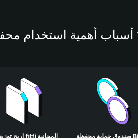
 fitfi
صندوق حماية محفظة Bitget
اربح توزيعات fitfi المجانية