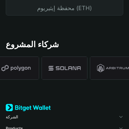
محفظة إيثيريوم (ETH)
شركاء المشروع
الشركة
نبذة عن محفظة Bitget
Products