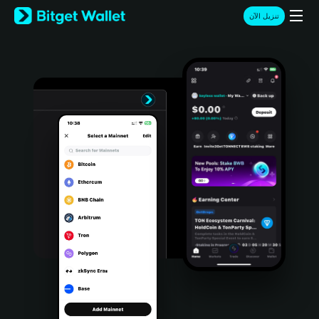
English
تنزيل الآن
日本語
Tiếng Việt
Русский
Español (Latinoamérica)
Türkçe
Italiano
Français
Deutsch
简体中文
繁體中文
Português (Portugal)
Bahasa Indonesia
ภาษาไทย
हिन्दी
বাংলা
Español
Português (Brasil)
Español (Argentina)