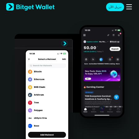
English
تنزيل الآن
日本語
Tiếng Việt
Русский
Español (Latinoamérica)
Türkçe
Italiano
Français
Deutsch
简体中文
繁體中文
Português (Portugal)
Bahasa Indonesia
ภาษาไทย
हिन्दी
বাংলা
Español
Português (Brasil)
Español (Argentina)