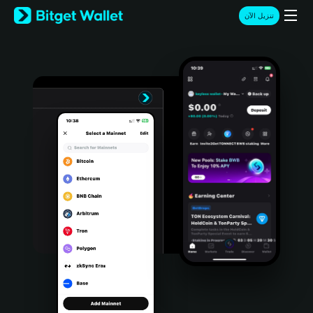
English
تنزيل الآن
日本語
Tiếng Việt
Русский
Español (Latinoamérica)
Türkçe
Italiano
Français
Deutsch
简体中文
繁體中文
Português (Portugal)
Bahasa Indonesia
ภาษาไทย
हिन्दी
বাংলা
Español
Português (Brasil)
Español (Argentina)