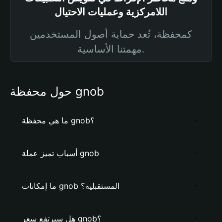
اللامركزية وعمليات الاحتيال
كمحفظة، تُعد حماية أصول المستخدمين
مهمتنا الأساسية.
حول محفظة gnob
ما هي محفظة gnob؟
أسباب تميز عملة gnob
ما إمكانات gnob المستقبلية؟
هل سيرتفع سعر gnob؟