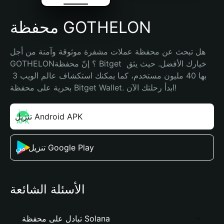
محفظة GOTHELON
هل تبحث عن محفظة عملات مشفرة موثوقة وآمنة من أجل 
GOTHELON؟ إنّ محفظة Bitget خيارك الأفضل. حيث يثق 
بها 40 مليون مستخدم، كما يمكنك استكشاف عالم الويب 3 
بحرية على محفظة Bitget Wallet. ابدأ رحلتك الآن!
تنزيل Android APK
تنزيل من Google Play
الأسئلة الشائعة
تبادل على محفظة Solana