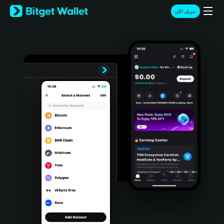
English
تنزيل الآن
日本語
Tiếng Việt
Русский
Español (Latinoamérica)
Türkçe
Italiano
Français
Deutsch
简体中文
繁體中文
Português (Portugal)
Bahasa Indonesia
ภาษาไทย
हिन्दी
বাংলা
Español
Português (Brasil)
Español (Argentina)