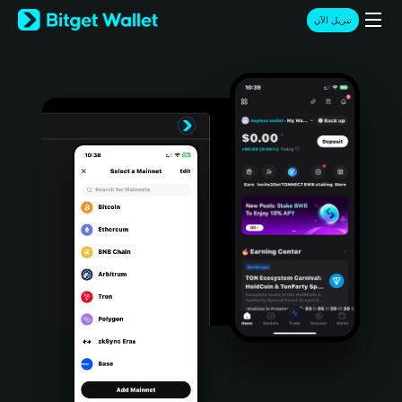
English
تنزيل الآن
日本語
Tiếng Việt
Русский
Español (Latinoamérica)
Türkçe
Italiano
Français
Deutsch
简体中文
繁體中文
Português (Portugal)
Bahasa Indonesia
ภาษาไทย
हिन्दी
বাংলা
Español
Português (Brasil)
Español (Argentina)