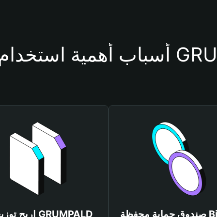
محفظة GRUMPALD
صندوق حماية محفظة Bitget
اربح توزيعات LD