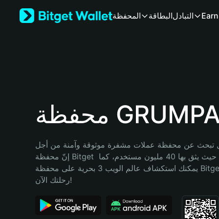
English
Earn
التبادل
البطاقة
المحفظة
日本語
Tiếng Việt
Русский
Español (Latinoamérica)
Türkçe
Italiano
Français
Deutsch
ة GRUMPALD
简体中文
繁體中文
Português (Portugal)
تبحث عن محفظة عملات مشفرة موثوقة وآمنة من أجل GRUMPALD؟ 
Bahasa Indonesia
إنّ محفظة Bitget خيارك الأفضل. حيث يثق بها 40 مليون مستخدم، كما 
ภาษาไทย
يمكنك استكشاف عالم الويب 3 بحرية على محفظة Bitget Wallet. ابدأ 
हिन्दी
رحلتك الآن!
বাংলা
Español
Português (Brasil)
Español (Argentina)