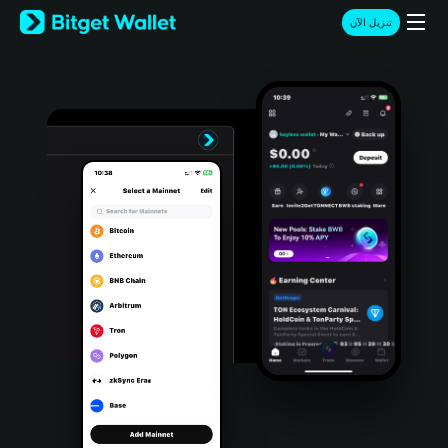
English
تنزيل الآن
日本語
Tiếng Việt
Русский
Español (Latinoamérica)
Türkçe
Italiano
Français
Deutsch
简体中文
繁體中文
Português (Portugal)
Bahasa Indonesia
ภาษาไทย
हिन्दी
বাংলা
Español
Português (Brasil)
Español (Argentina)