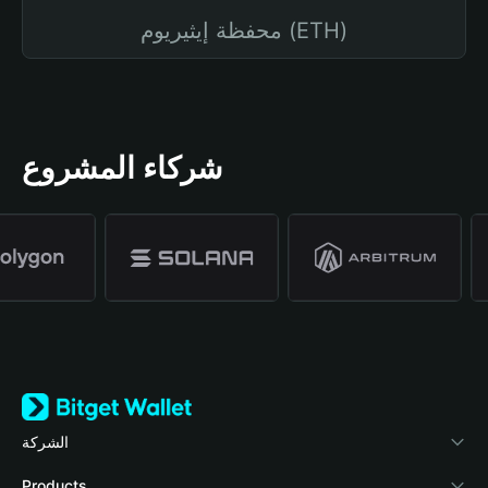
محفظة إيثيريوم (ETH)
شركاء المشروع
الشركة
نبذة عن محفظة Bitget
Products