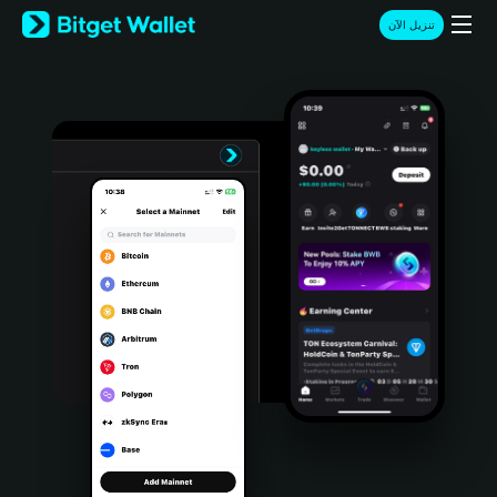
English
تنزيل الآن
日本語
Tiếng Việt
Русский
Español (Latinoamérica)
Türkçe
Italiano
Français
Deutsch
简体中文
繁體中文
Português (Portugal)
Bahasa Indonesia
ภาษาไทย
हिन्दी
বাংলা
Español
Português (Brasil)
Español (Argentina)