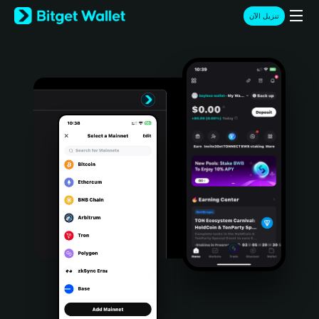
English
تنزيل الآن
日本語
Tiếng Việt
Русский
Español (Latinoamérica)
Türkçe
Italiano
Français
Deutsch
简体中文
繁體中文
Português (Portugal)
Bahasa Indonesia
ภาษาไทย
हिन्दी
বাংলা
Español
Português (Brasil)
Español (Argentina)