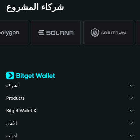
شركاء المشروع
الشركة
نبذة عن محفظة Bitget
Products
المدونة
Crypto Card
Bitget Wallet X
الأكاديمية
Stablecoin Earn
المطورون
الأمان
أخبار العملات المشفرة
Payfi Crypto
ربط المحفظة
صندوق الحماية
أدوات