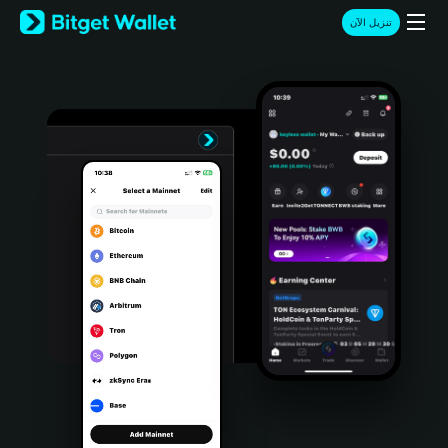
English
تنزيل الآن
日本語
Tiếng Việt
Русский
Español (Latinoamérica)
Türkçe
Italiano
Français
Deutsch
简体中文
繁體中文
Português (Portugal)
Bahasa Indonesia
ภาษาไทย
हिन्दी
বাংলা
Español
Português (Brasil)
Español (Argentina)