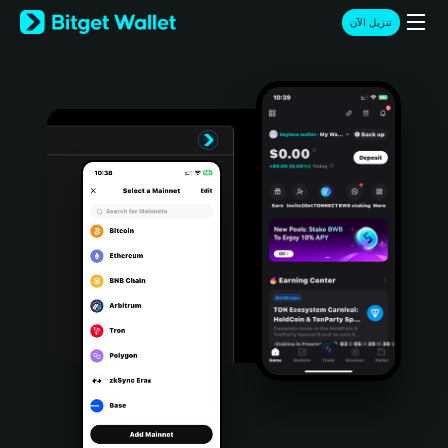
English
تنزيل الآن
日本語
Tiếng Việt
Русский
Español (Latinoamérica)
Türkçe
Italiano
Français
Deutsch
简体中文
繁體中文
Português (Portugal)
Bahasa Indonesia
ภาษาไทย
हिन्दी
বাংলা
Español
Português (Brasil)
Español (Argentina)