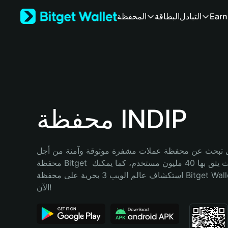
English
Earn
التبادل
البطاقة
المحفظة
日本語
Tiếng Việt
Русский
Español (Latinoamérica)
Türkçe
Italiano
Français
Deutsch
محفظة INDIP
简体中文
繁體中文
Português (Portugal)
تبحث عن محفظة عملات مشفرة موثوقة وآمنة من أجل INDIP؟ إنّ 
Bahasa Indonesia
محفظة Bitget خيارك الأفضل. حيث يثق بها 40 مليون مستخدم، كما يمكنك 
ภาษาไทย
استكشاف عالم الويب 3 بحرية على محفظة Bitget Wallet. ابدأ رحلتك 
हिन्दी
الآن!
বাংলা
Español
Português (Brasil)
Español (Argentina)