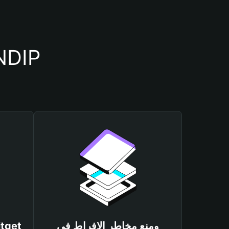
أسباب أهمية استخدام م
ومنع مخاطر الإفراط في