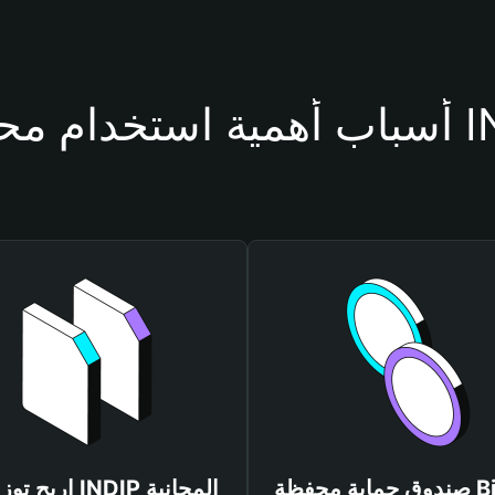
حفظة INDIP
صندوق حماية محفظة Bitget
اربح توزيعات INDIP المجانية