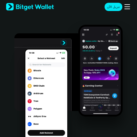
English
تنزيل الآن
日本語
Tiếng Việt
Русский
Español (Latinoamérica)
Türkçe
Italiano
Français
Deutsch
简体中文
繁體中文
Português (Portugal)
Bahasa Indonesia
ภาษาไทย
हिन्दी
বাংলা
Español
Português (Brasil)
Español (Argentina)