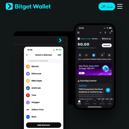
English
تنزيل الآن
日本語
Tiếng Việt
Русский
Español (Latinoamérica)
Türkçe
Italiano
Français
Deutsch
简体中文
繁體中文
Português (Portugal)
Bahasa Indonesia
ภาษาไทย
हिन्दी
বাংলা
Español
Português (Brasil)
Español (Argentina)