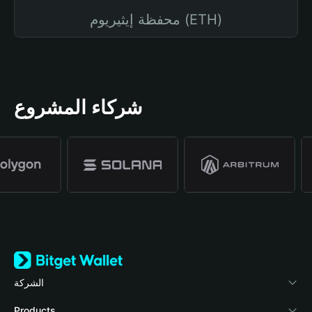
محفظة إيثيريوم (ETH)
شركاء المشروع
الشركة
نبذة عن محفظة Bitget
Products