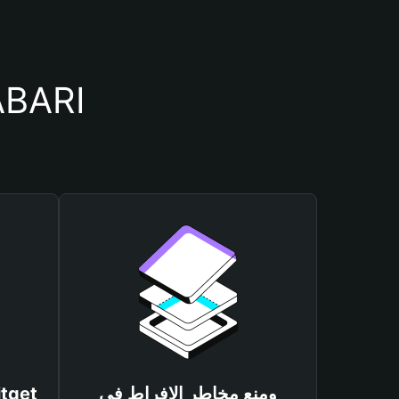
أسباب أهمية استخدام م
ومنع مخاطر الإفراط في