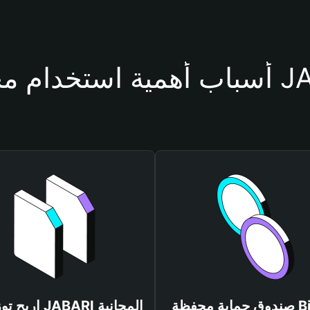
حفظة JABARI
صندوق حماية محفظة Bitget
اربح توزيعات JABARI المجانية