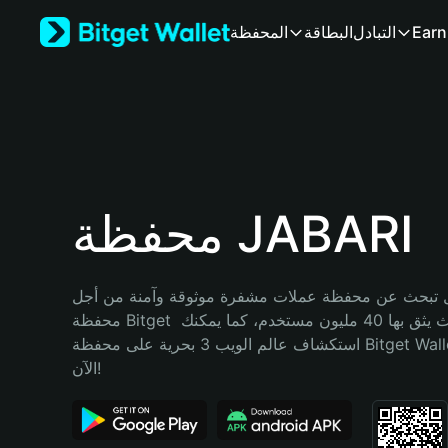
English
Earn
التبادل
البطاقة
المحفظة
日本語
Tiếng Việt
Русский
Español (Latinoamérica)
Türkçe
Italiano
Français
Deutsch
محفظة JABARI
简体中文
繁體中文
Português (Portugal)
تبحث عن محفظة عملات مشفرة موثوقة وآمنة من أجل JABARI؟ إنّ 
Bahasa Indonesia
محفظة Bitget خيارك الأفضل. حيث يثق بها 40 مليون مستخدم، كما يمكنك 
ภาษาไทย
استكشاف عالم الويب 3 بحرية على محفظة Bitget Wallet. ابدأ رحلتك 
हिन्दी
الآن!
বাংলা
Español
Português (Brasil)
Español (Argentina)