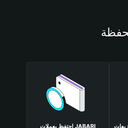
احتفظ بعملات JABARI