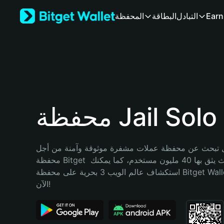
English
Earn
التبادل
البطاقة
المحفظة
日本語
Tiếng Việt
Русский
Español (Latinoamérica)
Türkçe
Italiano
Français
Deutsch
محفظة Jail Solo
简体中文
繁體中文
Português (Portugal)
تبحث عن محفظة عملات مشفرة موثوقة وآمنة من أجل Jail Solo؟ إنّ 
Bahasa Indonesia
محفظة Bitget خيارك الأفضل. حيث يثق بها 40 مليون مستخدم، كما يمكنك 
ภาษาไทย
استكشاف عالم الويب 3 بحرية على محفظة Bitget Wallet. ابدأ رحلتك 
हिन्दी
الآن!
বাংলা
Español
Português (Brasil)
Español (Argentina)