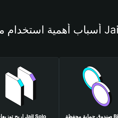
فظة Jail Solo
صندوق حماية محفظة Bitget
اربح توزيعات l Solo