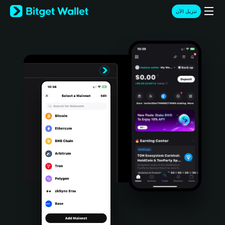
English
تنزيل الآن
日本語
Tiếng Việt
Русский
Español (Latinoamérica)
Türkçe
Italiano
Français
Deutsch
简体中文
繁體中文
Português (Portugal)
Bahasa Indonesia
ภาษาไทย
हिन्दी
বাংলা
Español
Português (Brasil)
Español (Argentina)