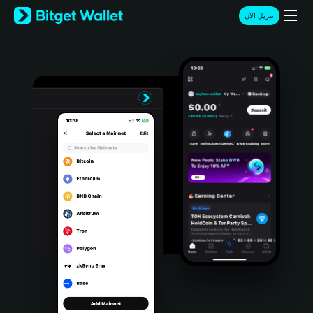
English
تنزيل الآن
日本語
Tiếng Việt
Русский
Español (Latinoamérica)
Türkçe
Italiano
Français
Deutsch
简体中文
繁體中文
Português (Portugal)
Bahasa Indonesia
ภาษาไทย
हिन्दी
বাংলা
Español
Português (Brasil)
Español (Argentina)