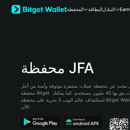
English
Earn
التبادل
البطاقة
المحفظة
日本語
Tiếng Việt
Русский
Español (Latinoamérica)
Türkçe
Italiano
Français
Deutsch
محفظة JFA
简体中文
繁體中文
Português (Portugal)
تبحث عن محفظة عملات مشفرة موثوقة وآمنة من أجل JFA؟ إنّ 
Bahasa Indonesia
محفظة Bitget خيارك الأفضل. حيث يثق بها 40 مليون مستخدم، كما يمكنك 
ภาษาไทย
استكشاف عالم الويب 3 بحرية على محفظة Bitget Wallet. ابدأ رحلتك 
हिन्दी
الآن!
বাংলা
Español
Português (Brasil)
Español (Argentina)