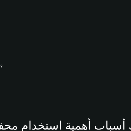
كيف يُمكنك تنزيل محفظة Bitget وإنشاء محفظة JFA؟
ظة JFA