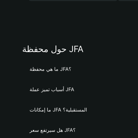
حول محفظة JFA
ما هي محفظة JFA؟
أسباب تميز عملة JFA
ما إمكانات JFA المستقبلية؟
هل سيرتفع سعر JFA؟