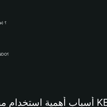
كيف يُمكن
كيف يُمكنك تنزيل محفظة Bitget وإنشاء محفظة KENDO؟
محفظة KENDO