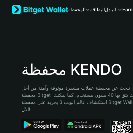
English
Earn
التبادل
البطاقة
المحفظة
日本語
Tiếng Việt
Русский
Español (Latinoamérica)
Türkçe
Italiano
Français
Deutsch
محفظة KENDO
简体中文
繁體中文
Português (Portugal)
تبحث عن محفظة عملات مشفرة موثوقة وآمنة من أجل KENDO؟ إنّ 
Bahasa Indonesia
محفظة Bitget خيارك الأفضل. حيث يثق بها 40 مليون مستخدم، كما يمكنك 
ภาษาไทย
استكشاف عالم الويب 3 بحرية على محفظة Bitget Wallet. ابدأ رحلتك 
हिन्दी
الآن!
বাংলা
Español
Português (Brasil)
Español (Argentina)