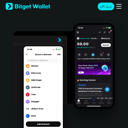
English
تنزيل الآن
日本語
Tiếng Việt
Русский
Español (Latinoamérica)
Türkçe
Italiano
Français
Deutsch
简体中文
繁體中文
Português (Portugal)
Bahasa Indonesia
ภาษาไทย
हिन्दी
বাংলা
Español
Português (Brasil)
Español (Argentina)