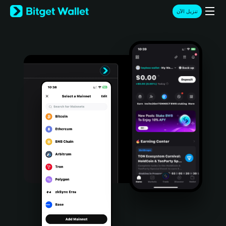
English
تنزيل الآن
日本語
Tiếng Việt
Русский
Español (Latinoamérica)
Türkçe
Italiano
Français
Deutsch
简体中文
繁體中文
Português (Portugal)
Bahasa Indonesia
ภาษาไทย
हिन्दी
বাংলা
Español
Português (Brasil)
Español (Argentina)